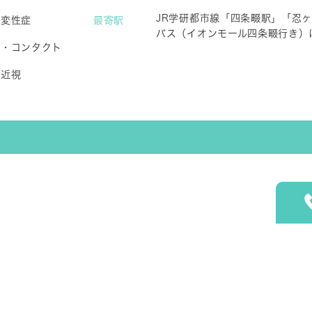
JR学研都市線「四条畷駅」「忍
斑変性症
最寄駅
バス（イオンモール四条畷行き）
常・コンタクト
の近視