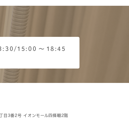
砂4丁目3番2号 イオンモール四條畷2階