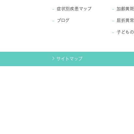
症状別疾患マップ
加齢黄
ブログ
屈折異
子ども
サイトマップ