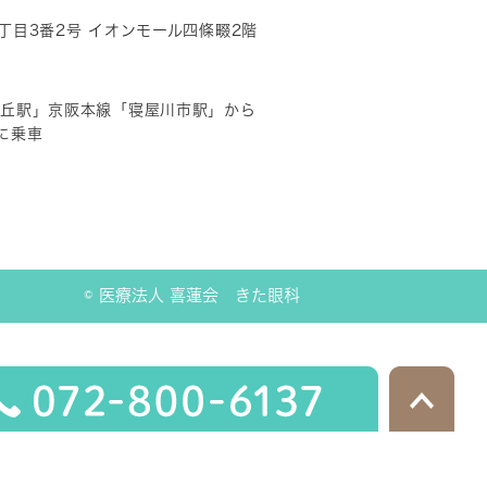
砂4丁目3番2号 イオンモール四條畷2階
ヶ丘駅」京阪本線「寝屋川市駅」から
に乗車
© 医療法人 喜蓮会 きた眼科