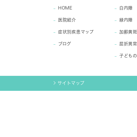
HOME
白内障
医院紹介
緑内障
症状別疾患マップ
加齢黄
ブログ
屈折異
子ども
サイトマップ